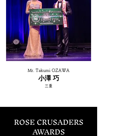
Mr. Takumi OZAWA
小澤 巧
​三重
ROSE CRUSADERS
AWARDS