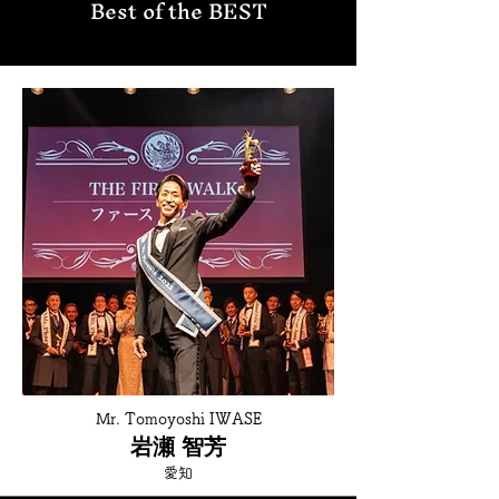
Best of the BEST
Mr. Tomoyoshi IWASE
岩瀬 智芳
愛知