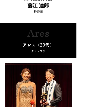
藤江 達郎
神奈川
Arēs
アレス（20代）
グランプリ